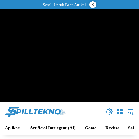
Langsung
×
Scroll Untuk Baca Artikel
ke
konten
Aplikasi
Artificial Intelegent (AI)
Game
Review
Sains