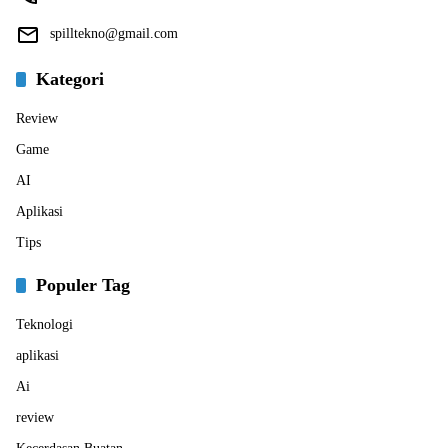
spilltekno@gmail.com
Kategori
Review
Game
AI
Aplikasi
Tips
Populer Tag
Teknologi
aplikasi
Ai
review