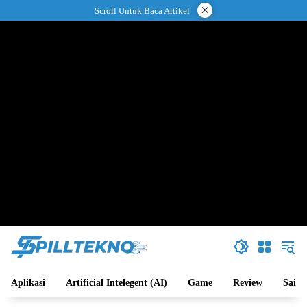
Langsung
×
Scroll Untuk Baca Artikel
ke
konten
Aplikasi
Artificial Intelegent (AI)
Game
Review
Sains