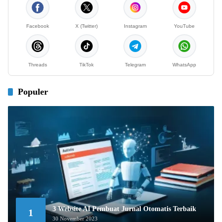
Facebook
X (Twitter)
Instagram
YouTube
Threads
TikTok
Telegram
WhatsApp
Populer
3 Website AI Pembuat Jurnal Otomatis Terbaik
1
30 November 2023