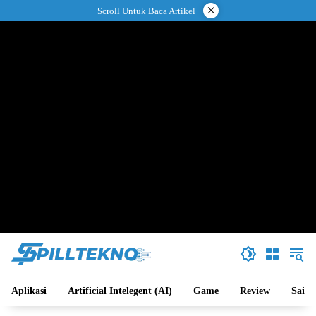
Langsung
×
Scroll Untuk Baca Artikel
ke
konten
Aplikasi
Artificial Intelegent (AI)
Game
Review
Sains