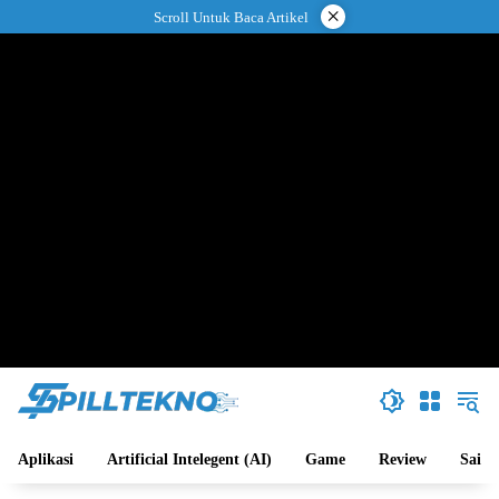
Langsung
×
Scroll Untuk Baca Artikel
ke
konten
Aplikasi
Artificial Intelegent (AI)
Game
Review
Sains