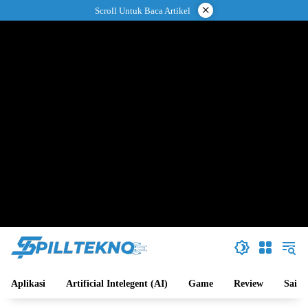
Langsung
×
Scroll Untuk Baca Artikel
ke
konten
Aplikasi
Artificial Intelegent (AI)
Game
Review
Sains