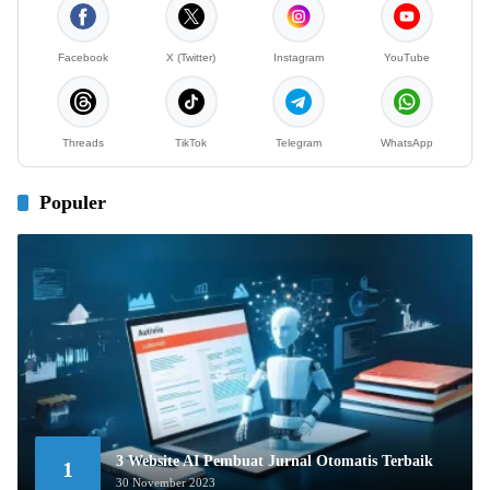
Facebook
X (Twitter)
Instagram
YouTube
Threads
TikTok
Telegram
WhatsApp
Populer
3 Website AI Pembuat Jurnal Otomatis Terbaik
1
30 November 2023