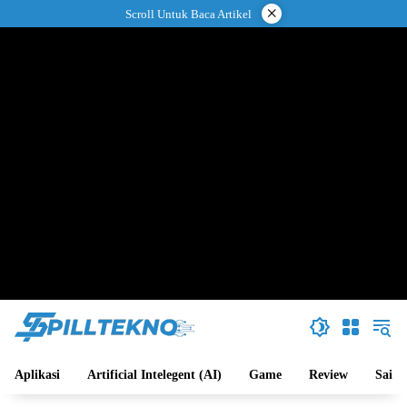
Langsung
×
Scroll Untuk Baca Artikel
ke
konten
Aplikasi
Artificial Intelegent (AI)
Game
Review
Sains