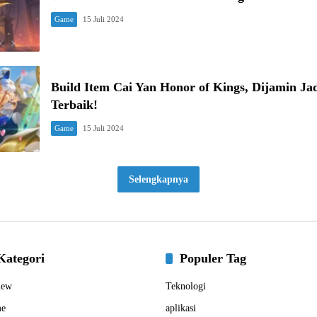
Game
15 Juli 2024
Build Item Cai Yan Honor of Kings, Dijamin Ja
Terbaik!
Game
15 Juli 2024
Selengkapnya
Kategori
Populer Tag
iew
Teknologi
e
aplikasi