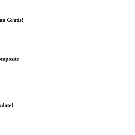
an Gratis!
omposite
pdate!