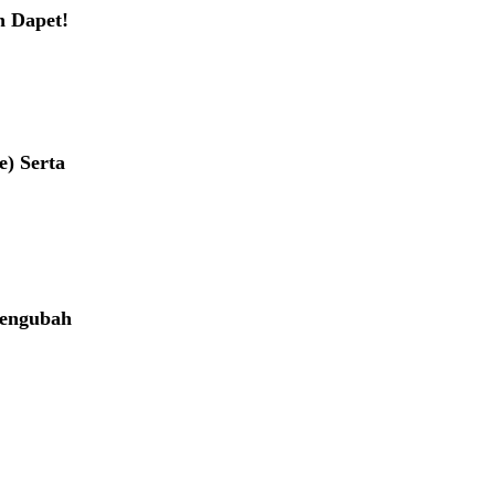
n Dapet!
) Serta
Mengubah