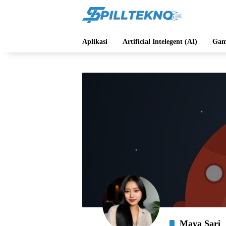
Langsung
ke
konten
Aplikasi
Artificial Intelegent (AI)
Gam
Maya Sari