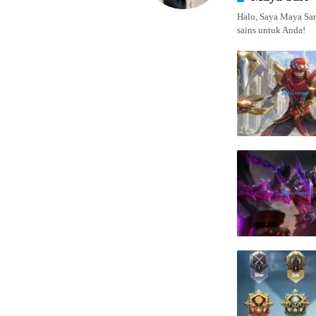
Halo, Saya Maya Sari
sains untuk Anda!